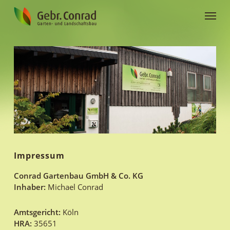
Skip
Menu
to
main
content
Impressum
Conrad Gartenbau GmbH & Co. KG
Inhaber:
Michael Conrad
Amtsgericht:
Köln
HRA:
35651